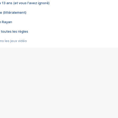
 a 13 ans (et vous l'avez ignoré)
e (littéralement)
im Rayan
 toutes les règles
s les jeux vidéo
us choquant de Rockstar ? - Le scandale BULLY
e plus moche de Steam
du RÊVE tourne au CAUCHEMAR
pendant 8 heures
it… à tort
umiliés par un jeu vidéo
ire - Final Fantasy 8
ti un empire - Age of Empires