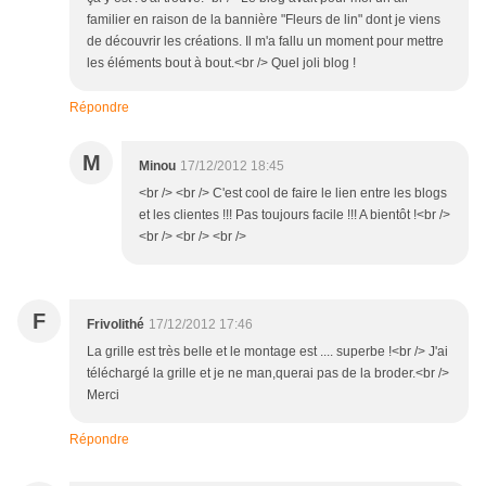
familier en raison de la bannière "Fleurs de lin" dont je viens
de découvrir les créations. Il m'a fallu un moment pour mettre
les éléments bout à bout.<br /> Quel joli blog !
Répondre
M
Minou
17/12/2012 18:45
<br /> <br /> C'est cool de faire le lien entre les blogs
et les clientes !!! Pas toujours facile !!! A bientôt !<br />
<br /> <br /> <br />
F
Frivolithé
17/12/2012 17:46
La grille est très belle et le montage est .... superbe !<br /> J'ai
téléchargé la grille et je ne man,querai pas de la broder.<br />
Merci
Répondre