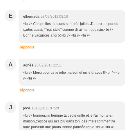
E
elkemada
28/02/2011 08:19
<br /> Ces petites maisons sont trés jolies. J'adore tes portes
cartes aussi. "Trop stylé" comme dirai mon poussin.<br />
Bonne vacances à toi :-)<br /> <br /> <br />
Répondre
A
agnès
20/02/2011 22:11
<br /> Merci pour cette jolie maison et mille bravos !!!<br /> <br
/> <br />
Répondre
J
joce
16/02/2011 07:28
<br /> bonjour,j'ai terminé ta petite grille et je l'ai monté en
maison,c'est ce qui m'a plu dans ton idée,mais comment te
faire parvenir une photo.Bonne journée<br /> <br /> <br />