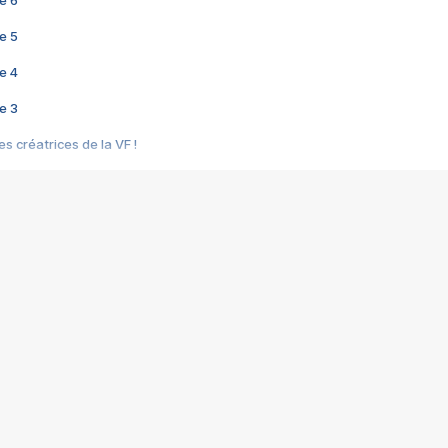
e 6
e 5
e 4
e 3
s créatrices de la VF !
e 2
e 1
e Mektoub My Love arrive enfin ! Rencontre avec Shaïn Boumedine et Sal
i : après Toni en famille
elle réalise le bouleversant Dites lui que je l'aime
ais ! Rencontre autour de Vie privée de Rebecca Zlotowski
 de Marguerite, Grave... Rencontre avec Ella Rumpf
 Les Rêveurs, un film intime sur la santé mentale