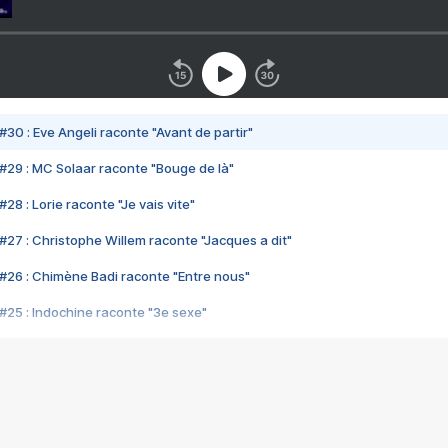
#30 : Eve Angeli raconte "Avant de partir"
#29 : MC Solaar raconte "Bouge de là"
28 : Lorie raconte "Je vais vite"
#27 : Christophe Willem raconte "Jacques a dit"
#26 : Chimène Badi raconte "Entre nous"
#25 : Indochine raconte "3e sexe"
#24 : Zaho raconte "C'est chelou"
#23 : Patrick Bruel raconte "Au café des délices"
#22 : Kyo raconte "Le chemin"