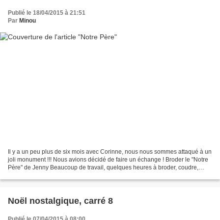
Publié le 18/04/2015 à 21:51
Par
Minou
Il y a un peu plus de six mois avec Corinne, nous nous sommes attaqué à un
joli monument !!! Nous avions décidé de faire un échange ! Broder le "Notre
Père" de Jenny Beaucoup de travail, quelques heures à broder, coudre,
scrapper ... J'en ai fait un album...
Noël nostalgique, carré 8
Publié le 07/04/2015 à 08:00