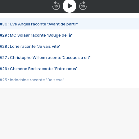
#30 : Eve Angeli raconte "Avant de partir"
#29 : MC Solaar raconte "Bouge de là"
28 : Lorie raconte "Je vais vite"
#27 : Christophe Willem raconte "Jacques a dit"
#26 : Chimène Badi raconte "Entre nous"
#25 : Indochine raconte "3e sexe"
#24 : Zaho raconte "C'est chelou"
#23 : Patrick Bruel raconte "Au café des délices"
#22 : Kyo raconte "Le chemin"
#21 : Nolwenn Leroy raconte "Cassé"
#20 : Patrick Hernandez raconte "Born to be alive"