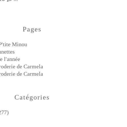
Pages
P'tite Minou
nettes
e l'année
broderie de Carmela
broderie de Carmela
Catégories
277)