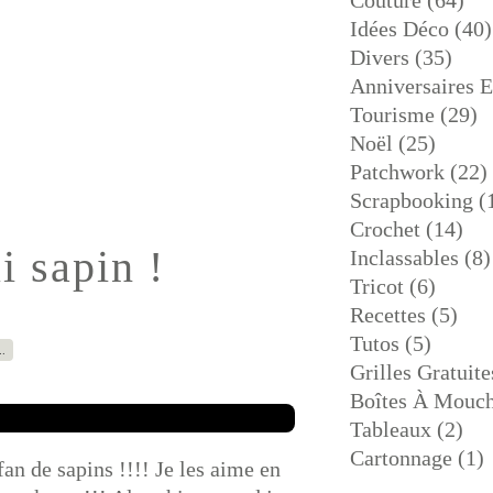
Couture
(64)
Idées Déco
(40)
Divers
(35)
Anniversaires 
Tourisme
(29)
Noël
(25)
Patchwork
(22)
Scrapbooking
(
Crochet
(14)
i sapin !
Inclassables
(8)
Tricot
(6)
Recettes
(5)
Tutos
(5)
…
Grilles Gratuite
Boîtes À Mouch
Tableaux
(2)
Cartonnage
(1)
fan de sapins !!!! Je les aime en