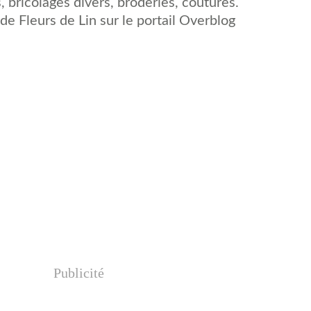
 bricolages divers, broderies, coutures.
l de
Fleurs de Lin
sur le portail Overblog
Publicité