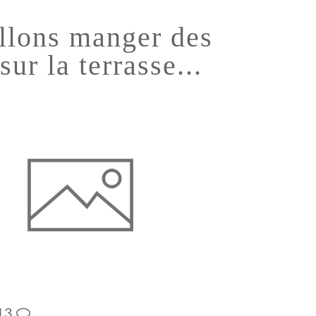
llons manger des
sur la terrasse...
13
…