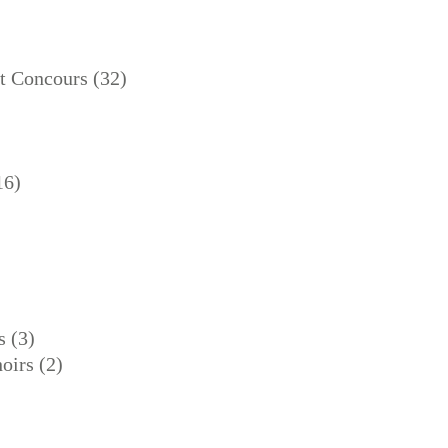
Et Concours
(32)
16)
s
(3)
oirs
(2)