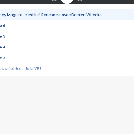
bey Maguire, c'est lui ! Rencontre avec Damien Witecka
e 6
e 5
e 4
e 3
s créatrices de la VF !
e 2
e 1
e Mektoub My Love arrive enfin ! Rencontre avec Shaïn Boumedine et Sal
i : après Toni en famille
elle réalise le bouleversant Dites lui que je l'aime
ais ! Rencontre autour de Vie privée de Rebecca Zlotowski