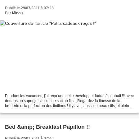
Publié le 29/07/2011 à 07:23
Par
Minou
Pendant les vacances, j'ai reçu une belle enveloppe dodue à souhait !!! avec
dedans un super joli accroche sac ou fils !! Regardez la finesse de la
broderie et la perfection des finitions ! il y avait aussi de beaux fils, et pleins
de joints blancs pour...
Bed &amp; Breakfast Papillon !!
Publié le 22/07/2011 à 07:40