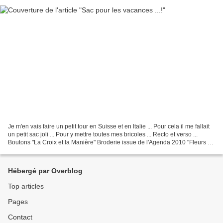
Je m'en vais faire un petit tour en Suisse et en Italie ... Pour cela il me fallait
un petit sac joli ... Pour y mettre toutes mes bricoles ... Recto et verso ...
Boutons "La Croix et la Manière" Broderie issue de l'Agenda 2010 "Fleurs et
Jardins au point...
Hébergé par Overblog
Top articles
Pages
Contact